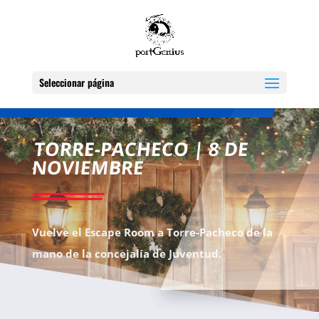
Seleccionar página
TORRE-PACHECO | 8 DE
NOVIEMBRE
Vuelve el Escape Room a Torre-Pacheco de la
mano de la concejalía de Juventud.